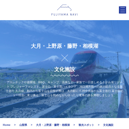
大月・上野原・藤野・相模湖
文化施設
アスレチックや遊園地、BBQ、キャンプ、温泉など、家族で一日楽しめるさがみ湖リゾー
ト プレジャーフォレスト。富士山・富士急ハイランド・河口湖方面への旅の起点となる富
士急行 大月線。都内から富士山を目指す際は、大月駅にてJR中央線から富士急行 富士山ビ
ュー特急に乗り換え、富士山を眺めながらゆったり電車の旅を満喫しましょう。
Home
山梨県
大月・上野原・藤野・相模湖
観光スポット
文化施設