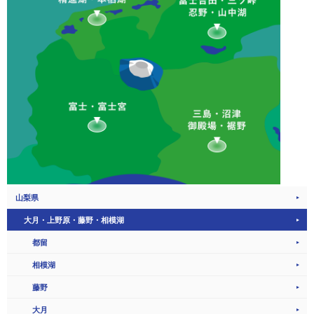
山梨県
大月・上野原・藤野・相模湖
都留
相模湖
藤野
大月