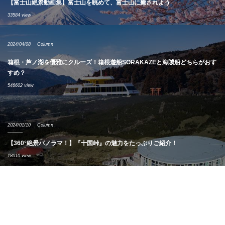
【富士山絶景動画集】富士山を眺めて、富士山に癒されよう
33584 view
2024/04/08
Column
箱根・芦ノ湖を優雅にクルーズ！箱根遊船SORAKAZEと海賊船どちらがおす
すめ？
546602 view
2024/01/10
Column
【360°絶景パノラマ！】『十国峠』の魅力をたっぷりご紹介！
18010 view