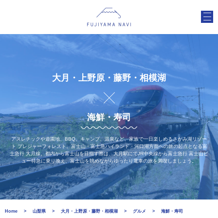
大月・上野原・藤野・相模湖
海鮮・寿司
アスレチックや遊園地、BBQ、キャンプ、温泉など、家族で一日楽しめるさがみ湖リゾー
ト プレジャーフォレスト。富士山・富士急ハイランド・河口湖方面への旅の起点となる富
士急行 大月線。都内から富士山を目指す際は、大月駅にてJR中央線から富士急行 富士山ビ
ュー特急に乗り換え、富士山を眺めながらゆったり電車の旅を満喫しましょう。
Home
山梨県
大月・上野原・藤野・相模湖
グルメ
海鮮・寿司