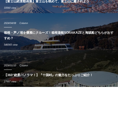
【富士山絶景動画集】富士山を眺めて、富士山に癒されよう
33560 view
2024/04/08
Column
箱根・芦ノ湖を優雅にクルーズ！箱根遊船SORAKAZEと海賊船どちらがおす
すめ？
546565 view
2024/01/10
Column
【360°絶景パノラマ！】『十国峠』の魅力をたっぷりご紹介！
17997 view