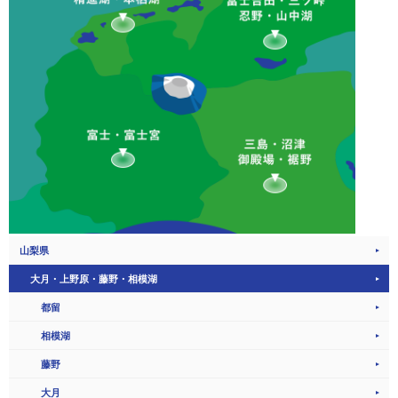
山梨県
大月・上野原・藤野・相模湖
都留
相模湖
藤野
大月