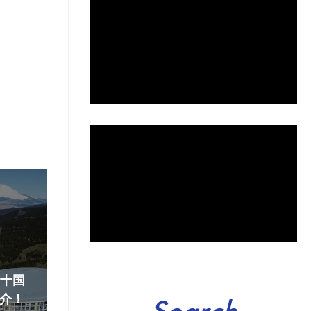
『十国
介！