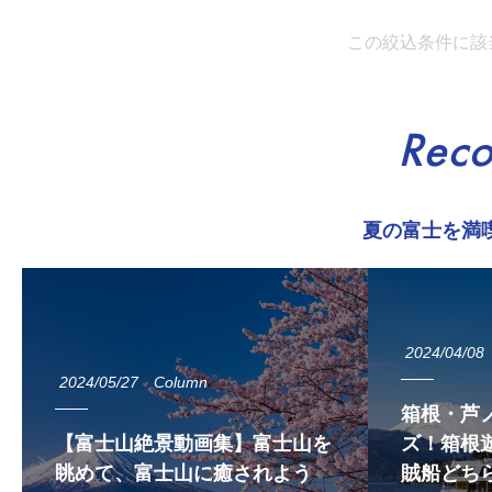
この絞込条件に該
Rec
夏の富士を満
2024/04/08
2024/05/27
Column
箱根・芦
【富士山絶景動画集】富士山を
ズ！箱根遊
眺めて、富士山に癒されよう
賊船どち