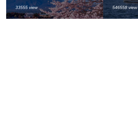
33555 view
546558 view