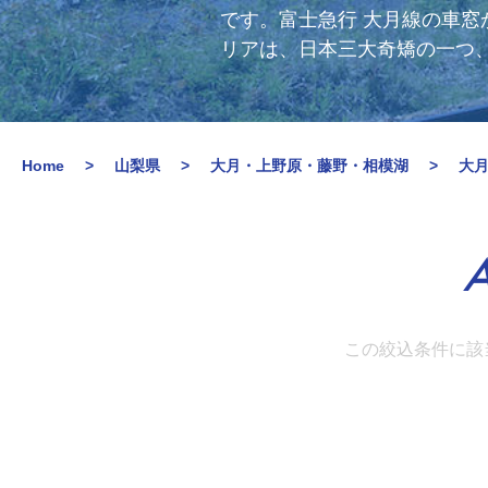
です。富士急行 大月線の車
リアは、日本三大奇矯の一つ
Home
山梨県
大月・上野原・藤野・相模湖
大
A
この絞込条件に該