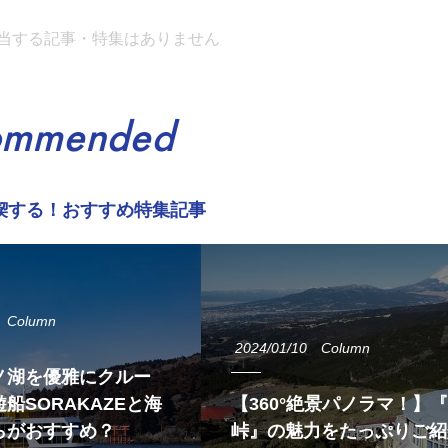
当する記事・特集はありません
ommended
喫する！おすすめ特集記事
Column
2024/01/10
Column
ノ湖を優雅にクルー
船SORAKAZEと海
【360°絶景パノラマ！】
らがおすすめ？
峠』の魅力をたっぷりご紹