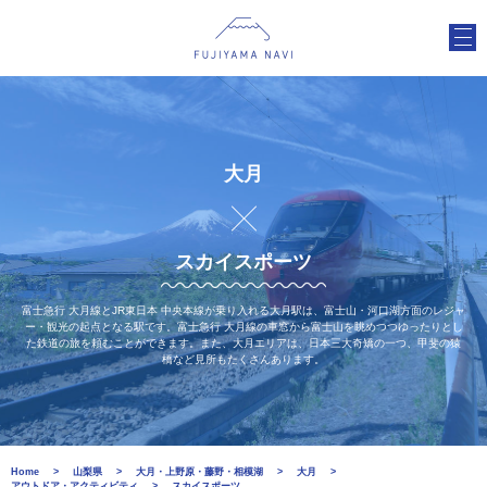
大月
スカイスポーツ
富士急行 大月線とJR東日本 中央本線が乗り入れる大月駅は、富士山・河口湖方面のレジャ
ー・観光の起点となる駅です。富士急行 大月線の車窓から富士山を眺めつつゆったりとし
た鉄道の旅を頼むことができます。また、大月エリアは、日本三大奇矯の一つ、甲斐の猿
橋など見所もたくさんあります。
Home
山梨県
大月・上野原・藤野・相模湖
大月
アウトドア・アクティビティ
スカイスポーツ