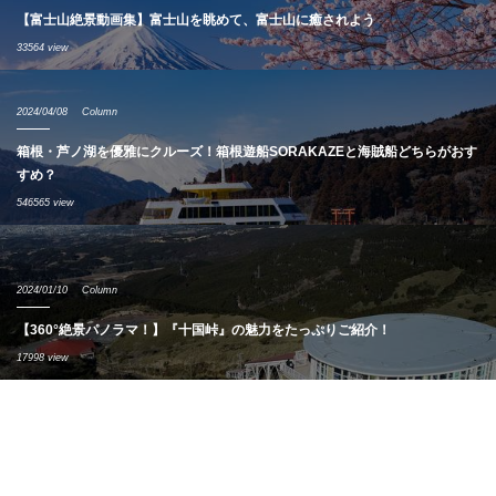
【富士山絶景動画集】富士山を眺めて、富士山に癒されよう
33564 view
2024/04/08
Column
箱根・芦ノ湖を優雅にクルーズ！箱根遊船SORAKAZEと海賊船どちらがおす
すめ？
546565 view
2024/01/10
Column
【360°絶景パノラマ！】『十国峠』の魅力をたっぷりご紹介！
17998 view