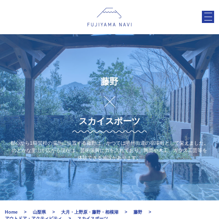
藤野
スカイスポーツ
都心から1時間程の場所に位置する藤野は、かつては甲州街道の宿場町として栄えました。
のどかな里山が広がる現在は、芸術振興に力を入れており、陶芸や木工、ガラス工芸等を
体験できる施設があります。
Home
山梨県
大月・上野原・藤野・相模湖
藤野
アウトドア・アクティビティ
スカイスポーツ