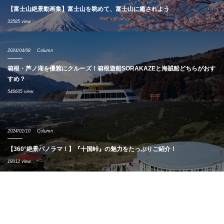
【富士山絶景動画集】富士山を眺めて、富士山に癒されよう
33585 view
2024/04/08
Column
箱根・芦ノ湖を優雅にクルーズ！箱根遊船SORAKAZEと海賊船どちらがおす
すめ？
546605 view
2024/01/10
Column
【360°絶景パノラマ！】『十国峠』の魅力をたっぷりご紹介！
18012 view