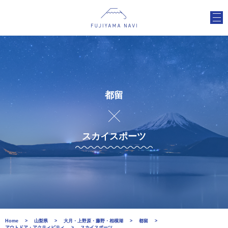
都留
スカイスポーツ
Home
山梨県
大月・上野原・藤野・相模湖
都留
アウトドア・アクティビティ
スカイスポーツ