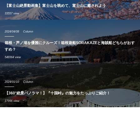
【富士山絶景動画集】富士山を眺めて、富士山に癒されよう
33557 view
2024/04/08
Column
箱根・芦ノ湖を優雅にクルーズ！箱根遊船SORAKAZEと海賊船どちらがおす
すめ？
546564 view
2024/01/10
Column
【360°絶景パノラマ！】『十国峠』の魅力をたっぷりご紹介！
17996 view