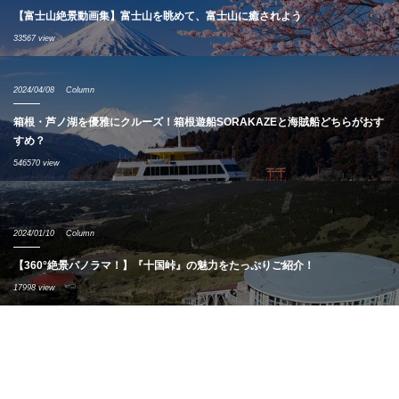
【富士山絶景動画集】富士山を眺めて、富士山に癒されよう
33567 view
2024/04/08
Column
箱根・芦ノ湖を優雅にクルーズ！箱根遊船SORAKAZEと海賊船どちらがおす
すめ？
546570 view
2024/01/10
Column
【360°絶景パノラマ！】『十国峠』の魅力をたっぷりご紹介！
17998 view