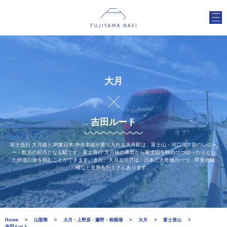
大月
吉田ルート
富士急行 大月線とJR東日本 中央本線が乗り入れる大月駅は、富士山・河口湖方面のレジャ
ー・観光の起点となる駅です。富士急行 大月線の車窓から富士山を眺めつつゆったりとし
た鉄道の旅を頼むことができます。また、大月エリアは、日本三大奇矯の一つ、甲斐の猿
橋など見所もたくさんあります。
Home
山梨県
大月・上野原・藤野・相模湖
大月
富士登山
吉田ルート