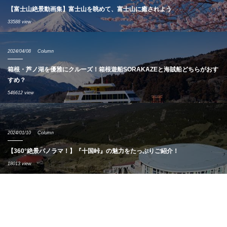
【富士山絶景動画集】富士山を眺めて、富士山に癒されよう
33588 view
2024/04/08
Column
箱根・芦ノ湖を優雅にクルーズ！箱根遊船SORAKAZEと海賊船どちらがおす
すめ？
546612 view
2024/01/10
Column
【360°絶景パノラマ！】『十国峠』の魅力をたっぷりご紹介！
18013 view