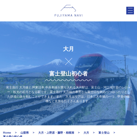
大月
富士登山初心者
富士急行 大月線とJR東日本 中央本線が乗り入れる大月駅は、富士山・河口湖方面のレジャ
ー・観光の起点となる駅です。富士急行 大月線の車窓から富士山を眺めつつゆったりとし
た鉄道の旅を頼むことができます。また、大月エリアは、日本三大奇矯の一つ、甲斐の猿
橋など見所もたくさんあります。
Home
山梨県
大月・上野原・藤野・相模湖
大月
富士登山
富士登山初心者