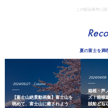
この絞込条件に該
Rec
夏の富士を満
2024/04/08
2024/05/27
Column
箱根・芦
【富士山絶景動画集】富士山を
ズ！箱根遊
眺めて、富士山に癒されよう
賊船どち