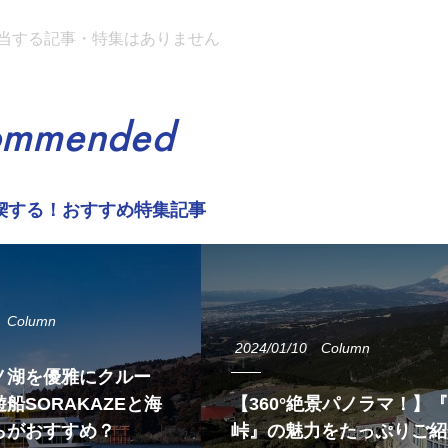
当する記事・特集はありません
ommended
喫する！おすすめ特集記事
Column
2024/01/10
Column
ノ湖を優雅にクルー
船SORAKAZEと海
【360°絶景パノラマ！】
らがおすすめ？
峠』の魅力をたっぷりご紹