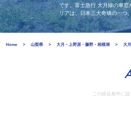
です。富士急行 大月線の車
リアは、日本三大奇矯の一つ
Home
山梨県
大月・上野原・藤野・相模湖
大
A
この絞込条件に該