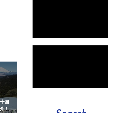
『十国
介！