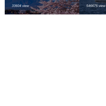
33604 view
546675 view