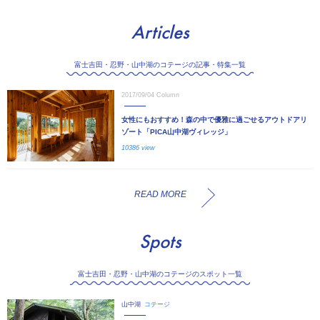
Articles
富士吉田・忍野・山中湖のコテージの記事・特集一覧
2017/09/04
Column
女性にもおすすめ！森の中で優雅に過ごせるアウトドアリ
ゾート「PICA山中湖ヴィレッジ」
10386 view
READ MORE
Spots
富士吉田・忍野・山中湖のコテージのスポット一覧
山中湖
コテージ