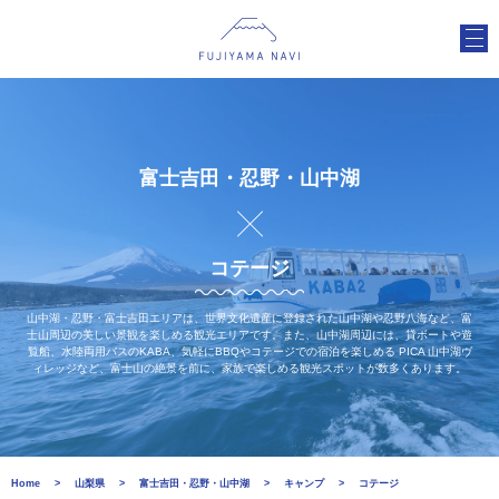
富士吉田・忍野・山中湖
コテージ
山中湖・忍野・富士吉田エリアは、世界文化遺産に登録された山中湖や忍野八海など、富
士山周辺の美しい景観を楽しめる観光エリアです。また、山中湖周辺には、貸ボートや遊
覧船、水陸両用バスのKABA、気軽にBBQやコテージでの宿泊を楽しめる PICA 山中湖ヴ
ィレッジなど、富士山の絶景を前に、家族で楽しめる観光スポットが数多くあります。
Home
山梨県
富士吉田・忍野・山中湖
キャンプ
コテージ