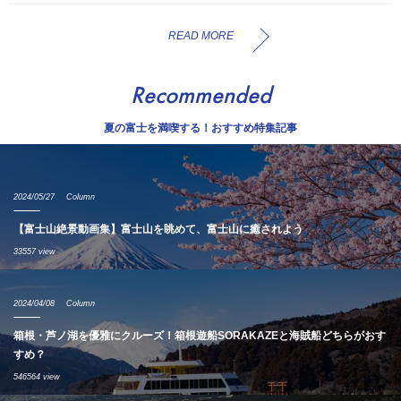
READ MORE
Recommended
夏の富士を満喫する！おすすめ特集記事
2024/05/27
Column
【富士山絶景動画集】富士山を眺めて、富士山に癒されよう
33557 view
2024/04/08
Column
箱根・芦ノ湖を優雅にクルーズ！箱根遊船SORAKAZEと海賊船どちらがおす
すめ？
546564 view