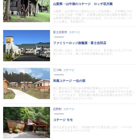
山梨県・山中湖のコテージ ロッヂ花月園
山梨県・山中湖でのご宿泊ならロッヂ花月園へ。計45棟のコテ
ージは全て完全一戸建て。お食事は地元の安心素材を使用した
お料理やBBQをお楽しみいただけます。テニスコートやドッグ
ランも備え、大自然の中...
富士吉田市
コテージ
ファミリーロッジ旅籠屋・富士吉田店
河口湖にも近く、富士サファリパーク、富士急ハイランドへも
近いロッジです。車いす対応の客室もあります。
三ツ峠
コテージ
和風コテージ 一位の宿
緑に囲まれた土地にある和風の民家をイメージしたコテージ
で、徒歩3分の「芭蕉 月待ちの湯」では天然温泉やサウナを楽し
むことができます。芝生公園や遊具のある広場もあるので子供
連れでの利用にもオススメです。
忍野村
コテージ
コテージ モモ
雄大な富士山を背に、大自然の中で人気を気にせず、バーベキ
ューふができるコテージです。