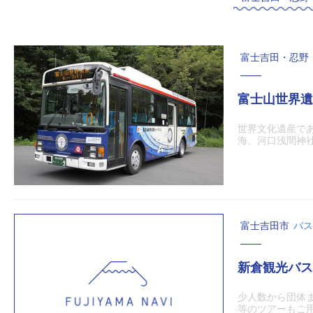
富士吉田・忍野
富士山世界遺
世界文化遺産で
海、河口浅間神
富士吉田市
バス
新倉観光バス
少人数から団体
等のツアーもご