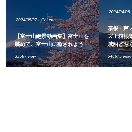
2024/04/08
2024/05/27
Column
箱根・芦
【富士山絶景動画集】富士山を
ズ！箱根遊
眺めて、富士山に癒されよう
賊船どち
33567 view
546575 view