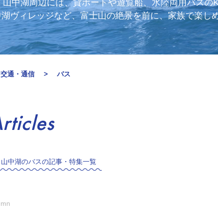
山中湖周辺には、貸ボートや遊覧船、水陸両用バスのKA
 山中湖ヴィレッジなど、富士山の絶景を前に、家族で楽
・交通・通信
バス
rticles
・山中湖のバスの記事・特集一覧
umn