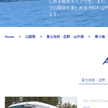
しめる観光エリアです。また、
での宿泊を楽しめる PICA
ます。
Home
山梨県
富士吉田・忍野・山中湖
乗り物
A
富士吉田・忍野
2017/06/22
Col