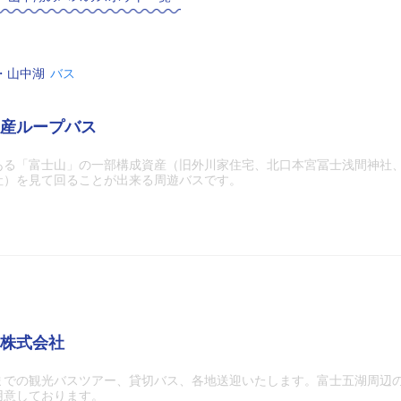
・山中湖
バス
産ループバス
ある「富士山」の一部構成資産（旧外川家住宅、北口本宮冨士浅間神社
社）を見て回ることが出来る周遊バスです。
株式会社
までの観光バスツアー、貸切バス、各地送迎いたします。富士五湖周辺
用意しております。