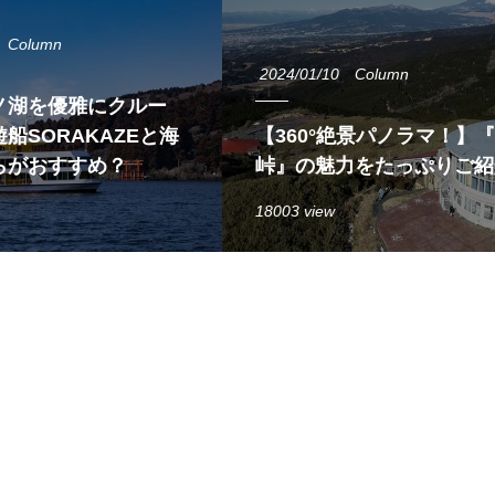
Column
2024/01/10
Column
ノ湖を優雅にクルー
船SORAKAZEと海
【360°絶景パノラマ！】
らがおすすめ？
峠』の魅力をたっぷりご紹
18003 view