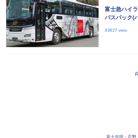
富士急ハイラ
バスパック(
93837 view
富士吉田・忍野