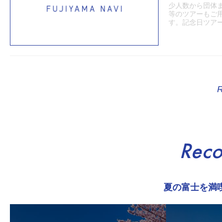
少人数から団体
等のツアーもご
す。記念日ツアー（
Rec
夏の富士を満