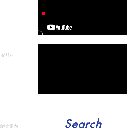
、忍野八
Search
の観光案内