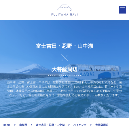
富士吉田・忍野・山中湖
大菩薩周辺
山中湖・忍野・富士吉田エリアは、世界文化遺産に登録された山中湖や忍野八海など、富
士山周辺の美しい景観を楽しめる観光エリアです。また、山中湖周辺には、貸ボートや遊
覧船、水陸両用バスのKABA、気軽にBBQやコテージでの宿泊を楽しめる PICA 山中湖ヴ
ィレッジなど、富士山の絶景を前に、家族で楽しめる観光スポットが数多くあります。
Home
山梨県
富士吉田・忍野・山中湖
ハイキング
大菩薩周辺