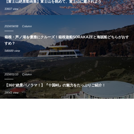
【富士山絶景動画集】富士山を眺めて、富士山に癒されよう
33607 view
2024/04/08
Column
箱根・芦ノ湖を優雅にクルーズ！箱根遊船SORAKAZEと海賊船どちらがおす
すめ？
546689 view
2024/01/10
Column
【360°絶景パノラマ！】『十国峠』の魅力をたっぷりご紹介！
18043 view