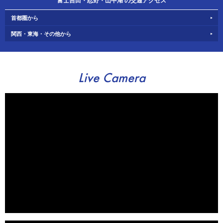
富士吉田・忍野・山中湖 の交通アクセス
首都圏から
関西・東海・その他から
Live Camera