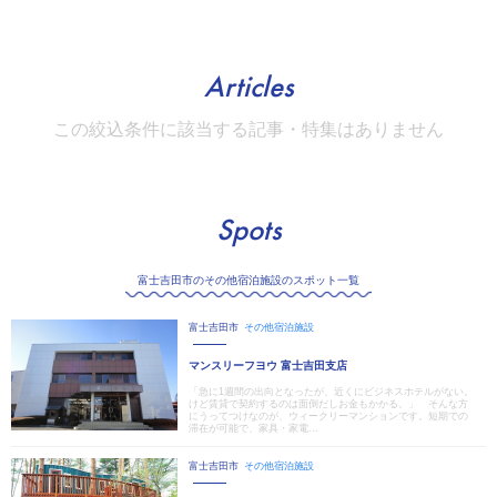
Articles
この絞込条件に該当する記事・特集はありません
Spots
富士吉田市のその他宿泊施設のスポット一覧
富士吉田市
その他宿泊施設
マンスリーフヨウ 富士吉田支店
「急に1週間の出向となったが、近くにビジネスホテルがない。
けど賃貸で契約するのは面倒だしお金もかかる。」 そんな方
にうってつけなのが、ウィークリーマンションです。短期での
滞在が可能で、家具・家電...
富士吉田市
その他宿泊施設