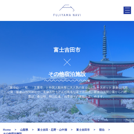
富士吉田市
その他宿泊施設
「富士山」「桜」「五重塔」と外国人観光客に大人気の富士山ビュースポット 新倉山浅間
公園・新倉山浅間神社や、名物吉田うどんが有名な富士吉田市。新倉山浅間公園からの絶
景は、春は桜、秋は紅葉と四季折々の景観が楽しめます。
Home
山梨県
富士吉田・忍野・山中湖
富士吉田市
宿泊
その他宿泊施設