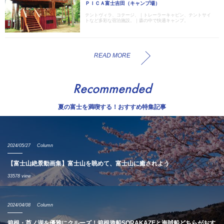
ＰＩＣＡ富士吉田（キャンプ場）
テントヴィラ、コテージ、｜トレーラーキャビン、テントサイ
トなど多彩な宿泊施設。｜森の中で快適キャンプ。
READ MORE
Recommended
夏の富士を満喫する！おすすめ特集記事
2024/05/27
Column
【富士山絶景動画集】富士山を眺めて、富士山に癒されよう
33578 view
2024/04/08
Column
箱根・芦ノ湖を優雅にクルーズ！箱根遊船SORAKAZEと海賊船どちらがおす