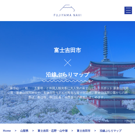
富士吉田市
沿線ぶらりマップ
「富士山」「桜」「五重塔」と外国人観光客に大人気の富士山ビュースポット 新倉山浅間
公園・新倉山浅間神社や、名物吉田うどんが有名な富士吉田市。新倉山浅間公園からの絶
景は、春は桜、秋は紅葉と四季折々の景観が楽しめます。
Home
山梨県
富士吉田・忍野・山中湖
富士吉田市
沿線ぶらりマップ