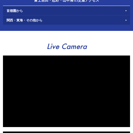
富士吉田・忍野・山中湖 の交通アクセス
首都圏から
関西・東海・その他から
Live Camera