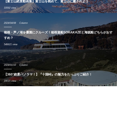
【富士山絶景動画集】富士山を眺めて、富士山に癒されよう
33592 view
2024/04/08
Column
箱根・芦ノ湖を優雅にクルーズ！箱根遊船SORAKAZEと海賊船どちらがおす
すめ？
546621 view
2024/01/10
Column
【360°絶景パノラマ！】『十国峠』の魅力をたっぷりご紹介！
18015 view