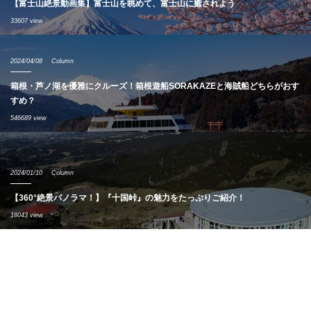
【富士山絶景動画集】富士山を眺めて、富士山に癒されよう
33607 view
2024/04/08
Column
箱根・芦ノ湖を優雅にクルーズ！箱根遊船SORAKAZEと海賊船どちらがおす
すめ？
546689 view
2024/01/10
Column
【360°絶景パノラマ！】『十国峠』の魅力をたっぷりご紹介！
18043 view