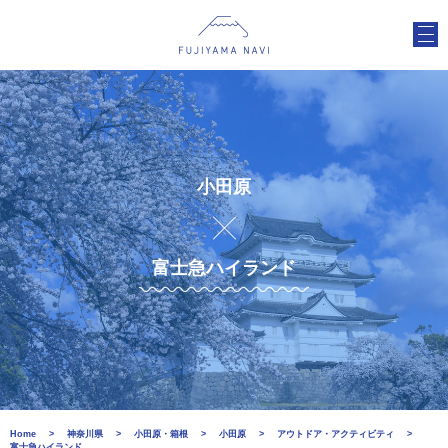
小田原
富士急ハイランド
Home
神奈川県
小田原・箱根
小田原
アウトドア・アクティビティ
富士急ハイランド