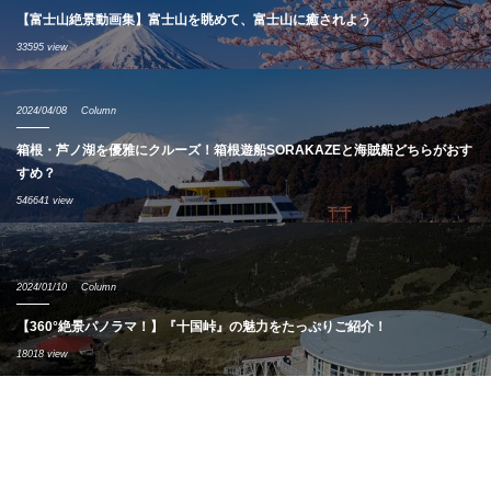
【富士山絶景動画集】富士山を眺めて、富士山に癒されよう
33595 view
2024/04/08
Column
箱根・芦ノ湖を優雅にクルーズ！箱根遊船SORAKAZEと海賊船どちらがおす
すめ？
546641 view
2024/01/10
Column
【360°絶景パノラマ！】『十国峠』の魅力をたっぷりご紹介！
18018 view