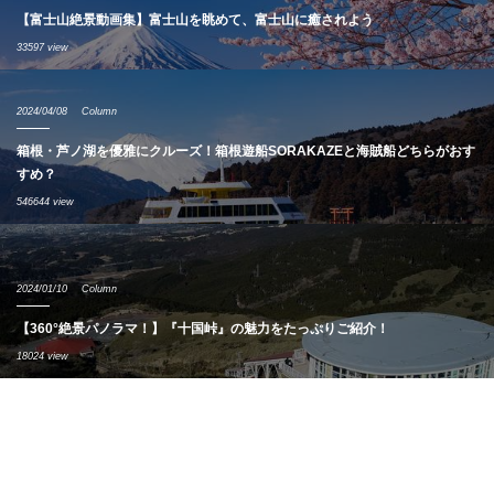
【富士山絶景動画集】富士山を眺めて、富士山に癒されよう
33597 view
2024/04/08
Column
箱根・芦ノ湖を優雅にクルーズ！箱根遊船SORAKAZEと海賊船どちらがおす
すめ？
546644 view
2024/01/10
Column
【360°絶景パノラマ！】『十国峠』の魅力をたっぷりご紹介！
18024 view