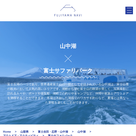
山中湖
富士サファリパーク
富士五湖の一つであり、世界遺産富士山の一部として登録されている山中湖は、富士山麓
の観光において人気の高いエリアです。湖畔から望む富士山の眺望が美しく、写真撮影に
訪れる人々や、ボートや遊覧船、湖畔での釣りやキャンプなど、仲間や家族とアウトドア
を満喫することができます。冬場は氷結した湖面でのワカサギ釣りなど、夏場とは異なっ
た景観を楽しむことができます。
Home
山梨県
富士吉田・忍野・山中湖
山中湖
アウトドア・アクティビティ
富士サファリパーク