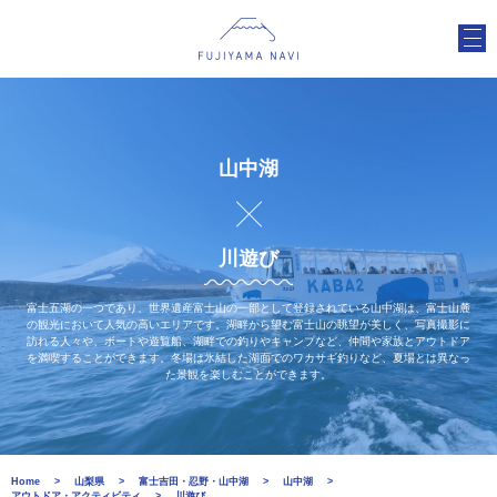
山中湖
川遊び
富士五湖の一つであり、世界遺産富士山の一部として登録されている山中湖は、富士山麓
の観光において人気の高いエリアです。湖畔から望む富士山の眺望が美しく、写真撮影に
訪れる人々や、ボートや遊覧船、湖畔での釣りやキャンプなど、仲間や家族とアウトドア
を満喫することができます。冬場は氷結した湖面でのワカサギ釣りなど、夏場とは異なっ
た景観を楽しむことができます。
Home
山梨県
富士吉田・忍野・山中湖
山中湖
アウトドア・アクティビティ
川遊び