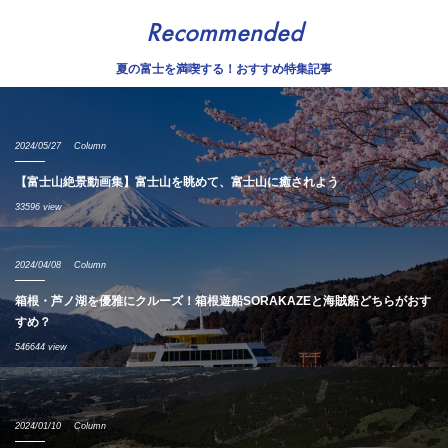
Recommended
夏の富士を満喫する！おすすめ特集記事
2024/05/27
Column
【富士山絶景動画集】富士山を眺めて、富士山に癒されよう
33596 view
2024/04/08
Column
箱根・芦ノ湖を優雅にクルーズ！箱根遊船SORAKAZEと海賊船どちらがおす
すめ？
546644 view
2024/01/10
Column