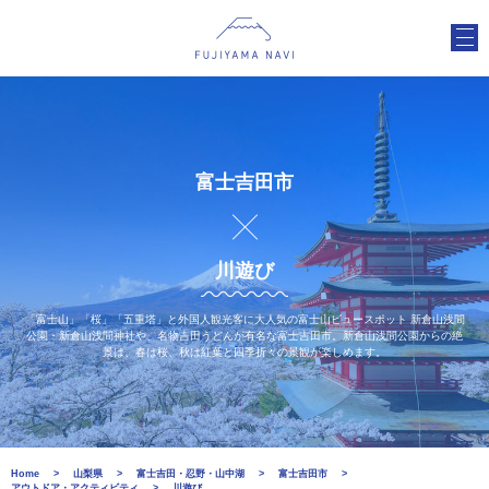
富士吉田市
川遊び
「富士山」「桜」「五重塔」と外国人観光客に大人気の富士山ビュースポット 新倉山浅間
公園・新倉山浅間神社や、名物吉田うどんが有名な富士吉田市。新倉山浅間公園からの絶
景は、春は桜、秋は紅葉と四季折々の景観が楽しめます。
Home
山梨県
富士吉田・忍野・山中湖
富士吉田市
アウトドア・アクティビティ
川遊び