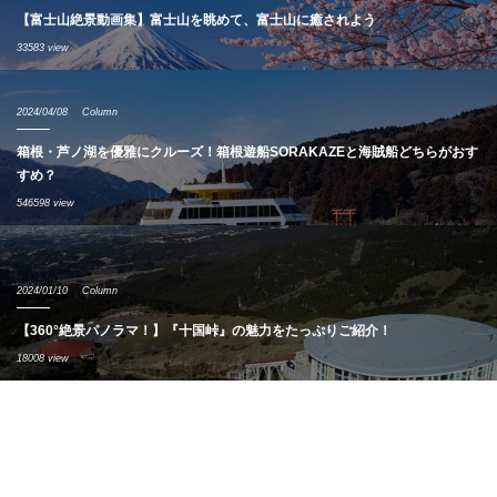
【富士山絶景動画集】富士山を眺めて、富士山に癒されよう
33583 view
2024/04/08
Column
箱根・芦ノ湖を優雅にクルーズ！箱根遊船SORAKAZEと海賊船どちらがおす
すめ？
546598 view
2024/01/10
Column
【360°絶景パノラマ！】『十国峠』の魅力をたっぷりご紹介！
18008 view