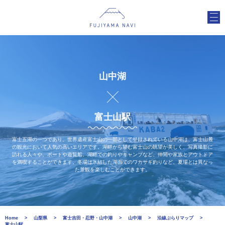
山中湖
富士山駅
富士五湖の一つであり、世界遺産富士山の一部として登録されている山中湖は、富士山麓
の観光において人気の高いエリアです。湖畔から望む富士山の眺望が美しく、写真撮影に
訪れる人々や、ボートや遊覧船、湖畔での釣りやキャンプなど、仲間や家族とアウトドア
を満喫することができます。冬場は氷結した湖面でのワカサギ釣りなど、夏場とは異なっ
た景観を楽しむことができます。
Home
山梨県
富士吉田・忍野・山中湖
山中湖
沿線ぶらりマップ
富士山駅