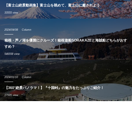
【富士山絶景動画集】富士山を眺めて、富士山に癒されよう
33555 view
2024/04/08
Column
箱根・芦ノ湖を優雅にクルーズ！箱根遊船SORAKAZEと海賊船どちらがおす
すめ？
546558 view
2024/01/10
Column
【360°絶景パノラマ！】『十国峠』の魅力をたっぷりご紹介！
17995 view