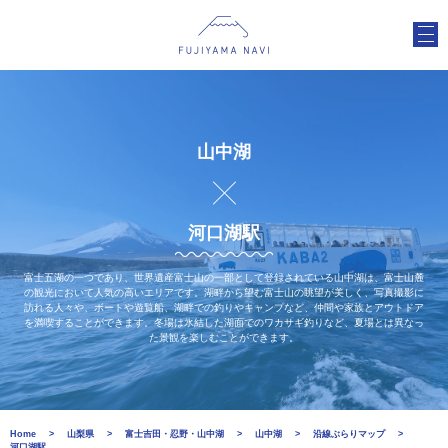
山中湖
河口湖駅
富士五湖の一つであり、世界遺産富士山の一部として登録されている山中湖は、富士山麓
の観光において人気の高いエリアです。湖畔から望む富士山の眺望が美しく、写真撮影に
訪れる人々や、ボートや遊覧船、湖畔での釣りやキャンプなど、仲間や家族とアウトドア
を満喫することができます。冬場は氷結した湖面でのワカサギ釣りなど、夏場とは異なっ
た景観を楽しむことができます。
Home
山梨県
富士吉田・忍野・山中湖
山中湖
沿線ぶらりマップ
河口湖駅