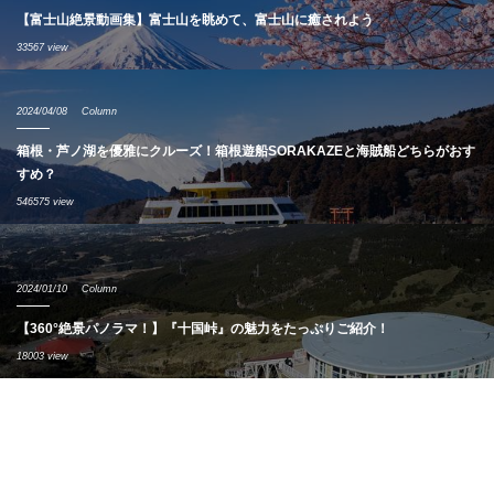
【富士山絶景動画集】富士山を眺めて、富士山に癒されよう
33567 view
2024/04/08
Column
箱根・芦ノ湖を優雅にクルーズ！箱根遊船SORAKAZEと海賊船どちらがおす
すめ？
546575 view
2024/01/10
Column
【360°絶景パノラマ！】『十国峠』の魅力をたっぷりご紹介！
18003 view