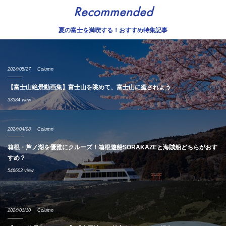
Recommended
夏の富士を満喫する！おすすめ特集記事
2024/05/27
Column
【富士山絶景動画集】富士山を眺めて、富士山に癒されよう
33584 view
2024/04/08
Column
箱根・芦ノ湖を優雅にクルーズ！箱根遊船SORAKAZEと海賊船どちらがおす
すめ？
546603 view
2024/01/10
Column