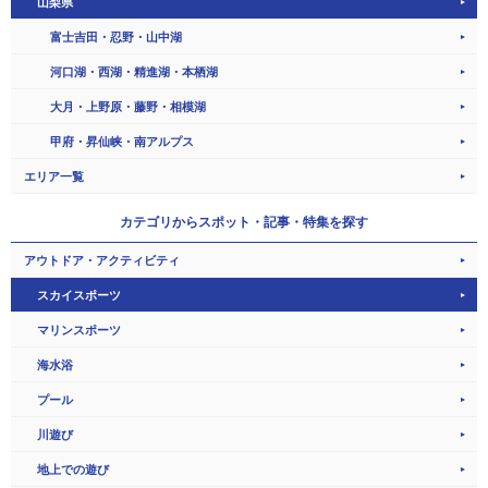
山梨県
富士吉田・忍野・山中湖
河口湖・西湖・精進湖・本栖湖
大月・上野原・藤野・相模湖
甲府・昇仙峡・南アルプス
エリア一覧
カテゴリから
スポット・記事・特集を探す
アウトドア・アクティビティ
スカイスポーツ
マリンスポーツ
海水浴
プール
川遊び
地上での遊び