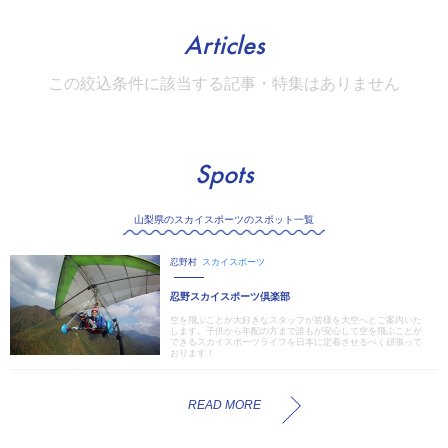
Articles
この絞込条件に該当する記事・特集はありません
Spots
山梨県のスカイスポーツのスポット一覧
忍野村
スカイスポーツ
忍野スカイスポーツ倶楽部
空を飛ぶことが大好きなスタッフが皆様を大空へとご案内いた
します。子供から年配の方まで誰もが安心して空を飛ぶことが
できるスカイスポーツライフを日本に定着させるべく頑張って
おります！
READ MORE