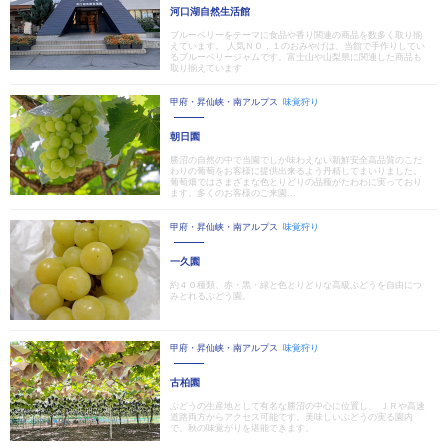
河口湖自然生活館
ブルーベリーをテーマに食品や香り関連の商品を数多く取り揃
えています。 人気ＮＯ．１のおみやげは、当館で手作りしてい
るブルーベリージャムです。富士山や山梨県に関連した商品も
取り揃えています
甲府・昇仙峡・南アルプス
味覚狩り
朝日園
勝沼の自然の中で当園でしか味わえない新鮮安全高品質のこだ
わりの葡萄をお客様に提供出来るよう丹精してまいりました。
葡萄畑ではさまざまな色とりどりの品種がたわわに実っており
ます。多くのお客様のご来園...
甲府・昇仙峡・南アルプス
味覚狩り
一久園
約４０種類、赤・黒・緑と色とりどりな高級ぶどうを自由につ
みとれるぶどう園。
甲府・昇仙峡・南アルプス
味覚狩り
古柏園
ぶどうの生産地として有名な勝沼の中心に位置し、 ＪＲや高速
道路両方からアクセス可能です。美味しいぶどうの実る園内
で、秋の味覚がりを堪能できます。