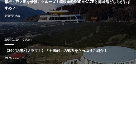
箱根・芦ノ湖を優雅にクルーズ！箱根遊船SORAKAZEと海賊船どちらがおす
すめ？
546675 view
2024/01/10
Column
【360°絶景パノラマ！】『十国峠』の魅力をたっぷりご紹介！
18037 view