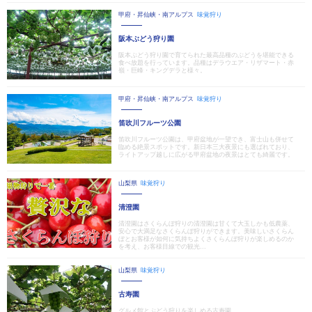
甲府・昇仙峡・南アルプス
味覚狩り
阪本ぶどう狩り園
阪本ぶどう狩り園で育てられた最高品種のぶどうを堪能できる
食べ放題を行っています。品種はデラウエア・リザマート・赤
嶺・巨峰・キングデラと様々。
甲府・昇仙峡・南アルプス
味覚狩り
笛吹川フルーツ公園
笛吹川フルーツ公園は、甲府盆地が一望でき、富士山も併せて
臨める絶景スポットです。新日本三大夜景にも選ばれており、
ライトアップ越しに広がる甲府盆地の夜景はとても綺麗です。
山梨県
味覚狩り
清澄園
清澄園はさくらんぼ狩りの清澄園は甘くて大玉しかも低農薬、
安心で大満足なさくらんぼ狩りができます。美味しいさくらん
ぼとお客様が如何に気持ちよくさくらんぼ狩りが楽しめるのか
を考え、お客様目線での観光...
山梨県
味覚狩り
古寿園
グルメ館とぶどう狩りを楽しめる古寿園。