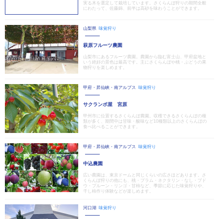
実る木を選定して栽培しています。さくらんぼ狩りの期間全般
にわたって、佐藤錦、前半は高砂を味わうことができます。
山梨県
味覚狩り
萩原フルーツ農園
山梨市にあるフルーツ農園。農園から臨む富士山、甲府盆地と
いう絶好の景色は最高です。主にさくらんぼや桃・ぶどうの果
物狩りを楽しめます。
甲府・昇仙峡・南アルプス
味覚狩り
サクランボ屋 宮原
甲州市に位置するさくらんぼ農園。収穫できるさくらんぼの種
類が多く、期間中は甘味・酸味など10種類以上のさくらんぼの
食べ比べることができます。
甲府・昇仙峡・南アルプス
味覚狩り
中込農園
広い農園は、東京ドームと同じくらいの広さほどあります。さ
くらんぼ狩りの他にも、桃・プラム・ネクタリン・なし・ブド
ウ・プルーン・リンゴ・甘柿など、季節に応じた味覚狩りや、
干し柿作り体験などが楽しめます。
河口湖
味覚狩り