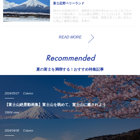
富士忍野ベリーランド
雄大な大自然の中で、霊峰富士を仰ぎ見ながらいちご＆ブルー
ベリーの摘み取り、心もお腹も満喫していただけます。高原育
ちなので寒暖の差が、じっくり熟成、糖度を高くし深い甘みと
心地よい酸味が絶妙。本来の...
READ MORE
Recommended
夏の富士を満喫する！おすすめ特集記事
2024/05/27
Column
【富士山絶景動画集】富士山を眺めて、富士山に癒されよう
33604 view
2024/04/08
Column