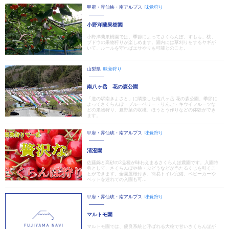
甲府・昇仙峡・南アルプス
味覚狩り
小野洋蘭果樹園
小野洋蘭果樹園では、季節によってさくらんぼ、すもも、桃、
ブドウの果物狩りが楽しめます。園内には草刈りをするヤギが
いて、ルールを守ればエサやりも可能とのこと。
山梨県
味覚狩り
南八ヶ岳 花の森公園
「道の駅南きよさと」に隣接した南八ヶ岳 花の森公園。季節に
よってさくらんぼ・ブルーベリー・りんご・キウイフルーツな
どの果物狩り、夏野菜の収穫、ほうとう作りなどの体験ができ
ます。
甲府・昇仙峡・南アルプス
味覚狩り
清澄園
佐藤錦と高砂の2品種が味わえまるさくらんぼ農園です。入園特
典として、さくらんぼや桃・ぶどうなどが当たるくじを引くこ
とができます。全園屋根付き、簡易トイレ完備、ベビーカーや
ペットを連れての入園も可...
甲府・昇仙峡・南アルプス
味覚狩り
マルトモ園
マルトモ園では、優良系統と呼ばれる大粒で甘いさくらんぼが