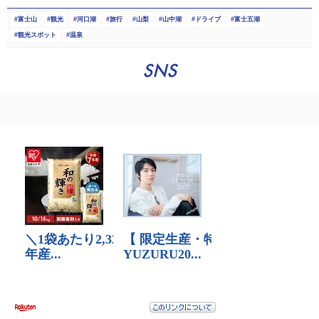
富士山
観光
河口湖
旅行
山梨
山中湖
ドライブ
富士五湖
観光スポット
温泉
SNS