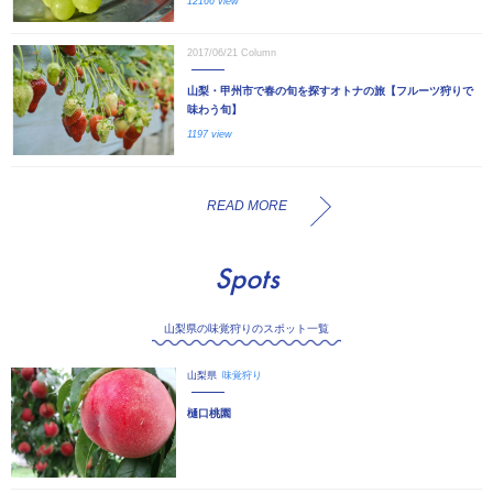
12166 view
2017/06/21
Column
山梨・甲州市で春の旬を探すオトナの旅【フルーツ狩りで
味わう旬】
1197 view
READ MORE
Spots
山梨県の味覚狩りのスポット一覧
山梨県
味覚狩り
樋口桃園