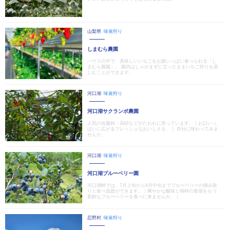
山梨県
味覚狩り
しまむら農園
ハウスの中で、美味しいいちごをお腹いっぱい食べられる「し
まむら農園」。 園内はしゃがまずに立ったままいちご狩りを楽
しむことができます。
河口湖
味覚狩り
河口湖サクランボ農園
人気の佐藤錦・高砂などがたわわに実っています。｜お口いっ
ぱいに広がるフレッシュなおいしさを、｜ 存分に味わってみま
せんか。
河口湖
味覚狩り
河口湖ブルーベリー園
河口湖畔では、7月上旬から8月中旬までブルーベリーの摘み取
りと食べ放題ができます。｜爽やかな酸味と独特の食感をもつ
新鮮なブルーベリーを食べに来ませんか。｜
忍野村
味覚狩り