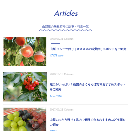
Articles
山梨県の味覚狩りの記事・特集一覧
2020/08/31
Column
山梨 フルーツ狩り | オススメの味覚狩りスポットをご紹介
47478 view
2018/10/15
Column
魅力がいっぱい！山梨のさくらんぼ狩りおすすめスポット
をご紹介
6701 view
2017/06/21
Column
山梨のぶどう狩り | 県内で満喫できるおすすめぶどう園を
ご紹介