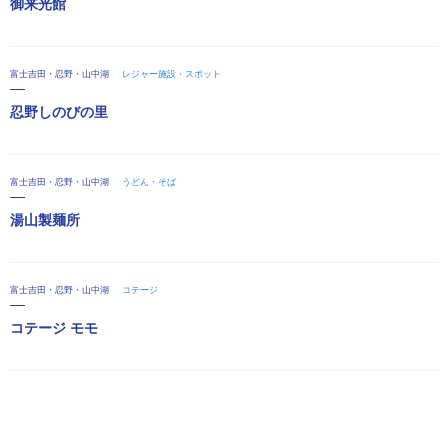
御来光館
富士吉田・忍野・山中湖
レジャー施設・スポット
忍野しのびの里
富士吉田・忍野・山中湖
うどん・そば
湯山製麺所
富士吉田・忍野・山中湖
コテージ
コテージ モモ