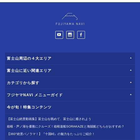
富士山周辺の４大エリア
富士山に近い関連エリア
カテゴリから探す
フジヤマNAVI メニューガイド
今が旬！特集コンテンツ
【富士山絶景動画集】富士山を眺めて、富士山に癒されよう
箱根・芦ノ湖を優雅にクルーズ！箱根遊船SORAKAZEと海賊船どちらがおすすめ？
【360°絶景パノラマ！】『十国峠』の魅力をたっぷりご紹介！