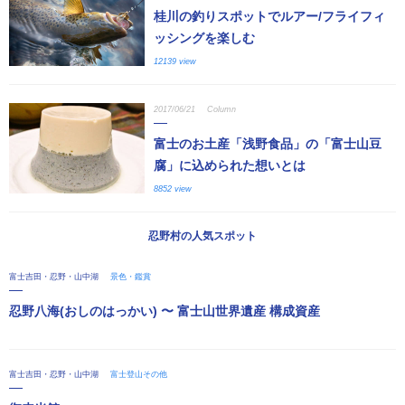
桂川の釣りスポットでルアー/フライフィ
ッシングを楽しむ
12139 view
2017/06/21
Column
富士のお土産「浅野食品」の「富士山豆
腐」に込められた想いとは
8852 view
忍野村の人気スポット
富士吉田・忍野・山中湖
景色・鑑賞
忍野八海(おしのはっかい) 〜 富士山世界遺産 構成資産
富士吉田・忍野・山中湖
富士登山その他