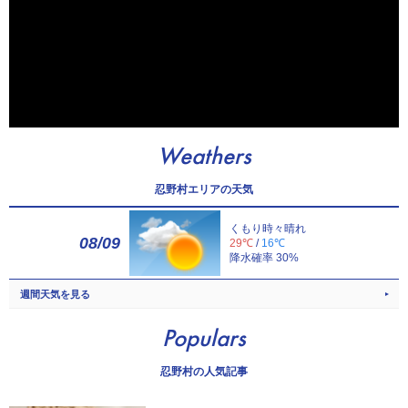
Weathers
忍野村エリアの天気
くもり時々晴れ
08/09
29℃
/
16℃
降水確率 30%
週間天気を見る
Populars
忍野村の人気記事