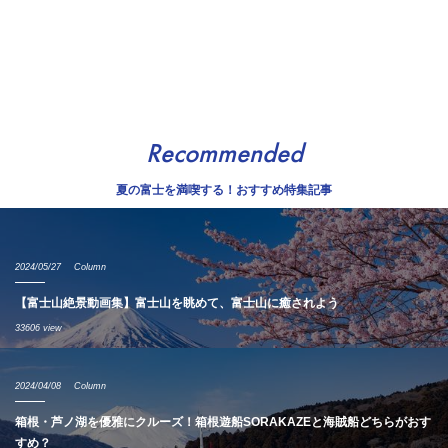
Recommended
夏の富士を満喫する！おすすめ特集記事
2024/05/27
Column
【富士山絶景動画集】富士山を眺めて、富士山に癒されよう
33606 view
2024/04/08
Column
箱根・芦ノ湖を優雅にクルーズ！箱根遊船SORAKAZEと海賊船どちらがおす
すめ？