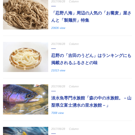
2017/06/28
Column
「忍野八海」周辺の人気の「お蕎麦」屋さ
んと「製麺所」特集
20606 view
2017/06/28
Column
忍野の「吉田のうどん」はランキングにも
掲載されるふるさとの味
21013 view
2017/06/28
Column
淡水魚専門水族館「森の中の水族館。－山
梨県立富士湧水の里水族館－」
7008 view
2017/06/28
Column