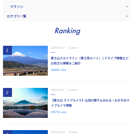
マラソン
カテゴリ一覧
Ranking
2020/01/17
Column
1
富士山スカイライン（富士宮ルート） | ドライブ情報など
お役立ち情報をご紹介
594901 view
2020/11/25
Column
2
【富士山 ライブカメラ】山頂の様子もみれる！おすすめラ
イブカメラ情報
355756 view
2021/12/10
Column