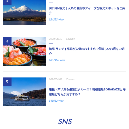
3
河口湖×観光 | 人気の名所やディープな観光スポットをご紹
介
624222 view
2020/08/19
Column
4
熱海 ランチ | 海鮮が人気のおすすめで美味しいお店をご紹
介
1007150 view
2024/04/08
Column
5
箱根・芦ノ湖を優雅にクルーズ！箱根遊船SORAKAZEと海
賊船どちらがおすすめ？
546682 view
SNS