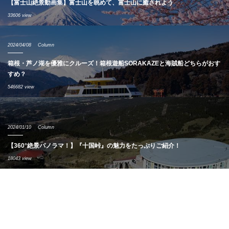
【富士山絶景動画集】富士山を眺めて、富士山に癒されよう
33606 view
2024/04/08
Column
箱根・芦ノ湖を優雅にクルーズ！箱根遊船SORAKAZEと海賊船どちらがおす
すめ？
546682 view
2024/01/10
Column
【360°絶景パノラマ！】『十国峠』の魅力をたっぷりご紹介！
18043 view