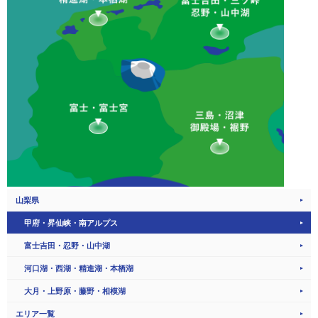
山梨県
甲府・昇仙峡・南アルプス
富士吉田・忍野・山中湖
河口湖・西湖・精進湖・本栖湖
大月・上野原・藤野・相模湖
エリア一覧