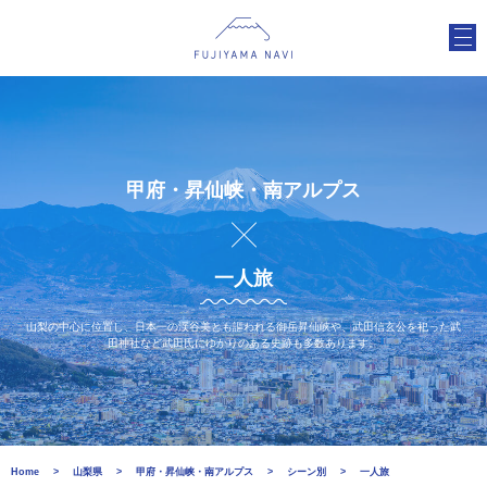
甲府・昇仙峡・南アルプス
一人旅
山梨の中心に位置し、日本一の渓谷美とも謳われる御岳昇仙峡や、武田信玄公を祀った武
田神社など武田氏にゆかりのある史跡も多数あります。
Home
山梨県
甲府・昇仙峡・南アルプス
シーン別
一人旅