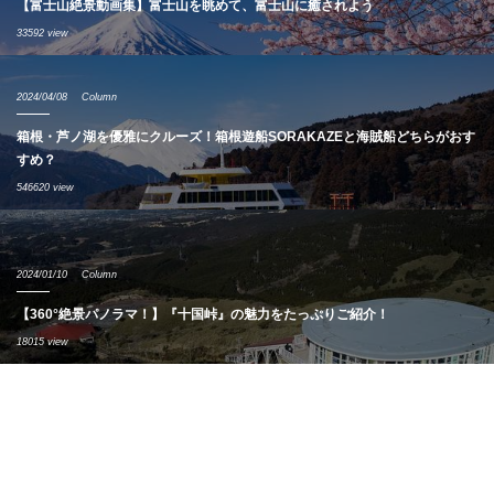
【富士山絶景動画集】富士山を眺めて、富士山に癒されよう
33592 view
2024/04/08
Column
箱根・芦ノ湖を優雅にクルーズ！箱根遊船SORAKAZEと海賊船どちらがおす
すめ？
546620 view
2024/01/10
Column
【360°絶景パノラマ！】『十国峠』の魅力をたっぷりご紹介！
18015 view