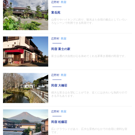
忍野村
民宿
富岳苑
山登りやハイキングに釣り、観光また合宿の拠点としていろい
ろなシーンで利用できる民宿です。
忍野村
民宿
民宿 富士の家
富士山麓の大自然が心を休めてくれる茅葺き屋根の民宿です。
忍野村
民宿
民宿 大橋荘
雄大な富士山を望むことができ、近くにはきれいな魚釣りので
きる川もあります。
忍野村
民宿
民宿 松籟荘
広いグラウンドがあり、広大な景色のなかでの合宿に便利な宿
です。