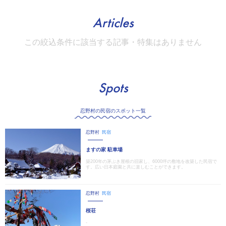
Articles
この絞込条件に該当する記事・特集はありません
Spots
忍野村の民宿のスポット一覧
忍野村
民宿
ますの家 駐車場
築200年の茅ぶき屋根の旧家し、6000坪の敷地を改築した民宿で
す。広い日本庭園と共に楽しむことができます。
忍野村
民宿
桜荘
-