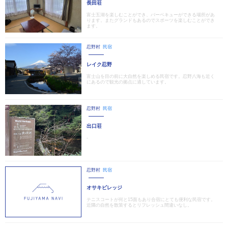
長田荘
富士五湖を楽しむことができ、バーベキューができる場所があ
ります。またグランドもあるのでスポーツを楽しむことができ
ます。
忍野村
民宿
レイク忍野
富士山を目の前に大自然を楽しめる民宿です。忍野八海も近く
にあるので観光の拠点に適しています。
忍野村
民宿
出口荘
-
忍野村
民宿
オサキビレッジ
テニスコートが何と15面もあり合宿にとても便利な民宿です。
近隣の自然を散策するとリフレッシュ間違いなし。