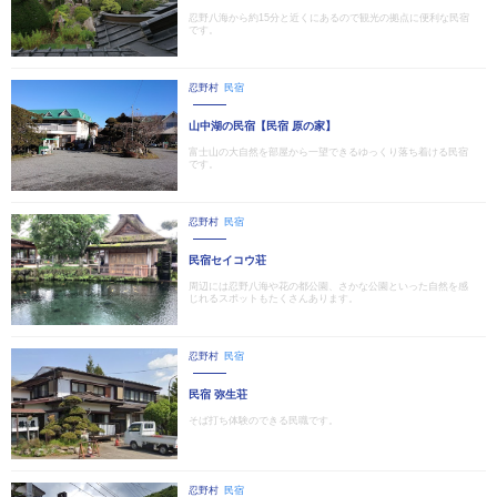
忍野八海から約15分と近くにあるので観光の拠点に便利な民宿
です。
忍野村
民宿
山中湖の民宿【民宿 原の家】
富士山の大自然を部屋から一望できるゆっくり落ち着ける民宿
です。
忍野村
民宿
民宿セイコウ荘
周辺には忍野八海や花の都公園、さかな公園といった自然を感
じれるスポットもたくさんあります。
忍野村
民宿
民宿 弥生荘
そば打ち体験のできる民職です。
忍野村
民宿