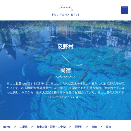
忍野村
民宿
富士山北麓に位置する忍野村は、富士山からの伏流水を水源とする八つの池 忍野八海が広
がります。2013年に世界遺産富士山の一部として認定された忍野八海は、神秘的で澄みき
った美しい水景から、国の天然記念物や名水百選にも選ばれており、富士山麓の人気スポ
ットの一つとなっています。
Home
山梨県
富士吉田・忍野・山中湖
忍野村
宿泊
民宿