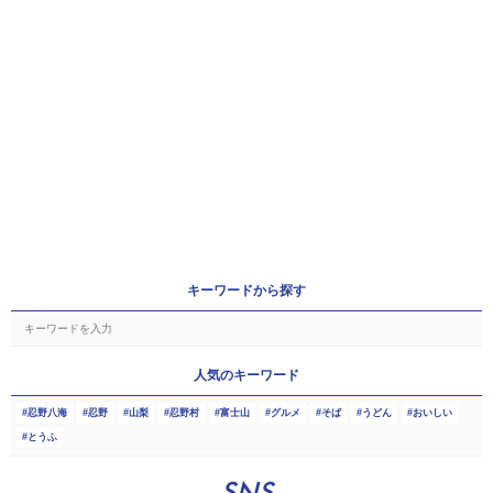
キーワードから探す
人気のキーワード
忍野八海
忍野
山梨
忍野村
富士山
グルメ
そば
うどん
おいしい
とうふ