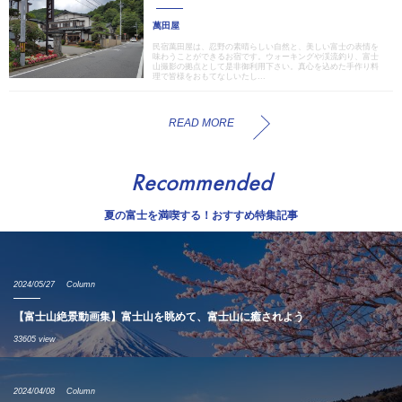
萬田屋
民宿萬田屋は、忍野の素晴らしい自然と、美しい富士の表情を
味わうことができるお宿です。ウォーキングや渓流釣り、富士
山撮影の拠点として是非御利用下さい。真心を込めた手作り料
理で皆様をおもてなしいたし...
READ MORE
Recommended
夏の富士を満喫する！おすすめ特集記事
2024/05/27
Column
【富士山絶景動画集】富士山を眺めて、富士山に癒されよう
33605 view
2024/04/08
Column