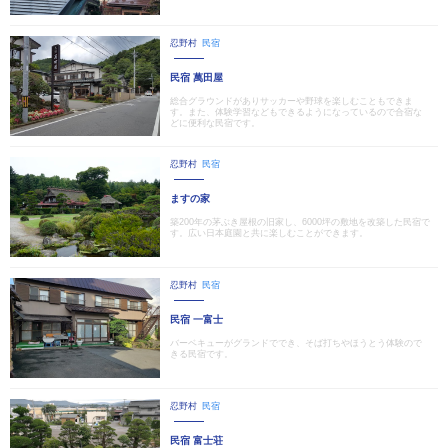
忍野村
民宿
民宿 萬田屋
総合グラウンドがありサッカーや野球を楽しむこともできま
す。また、体験学習などもできるようになっているので合宿な
どに便利な民宿です。
忍野村
民宿
ますの家
築200年の茅ぶき屋根の旧家し、6000坪の敷地を改築した民宿で
す。広い日本庭園と共に楽しむことができます。
忍野村
民宿
民宿 一富士
バーベキューがグランドででき、そば打ちやほうとう体験ので
きる民宿です。
忍野村
民宿
民宿 富士荘