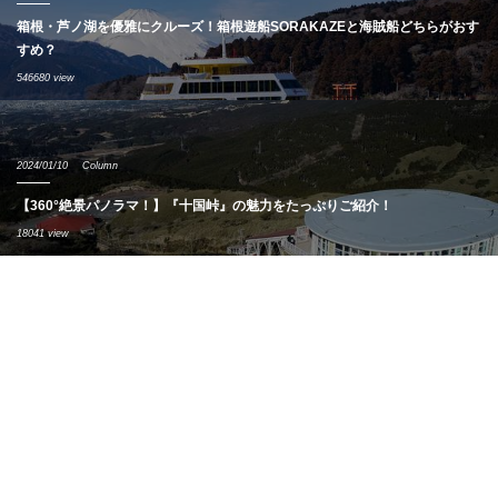
箱根・芦ノ湖を優雅にクルーズ！箱根遊船SORAKAZEと海賊船どちらがおす
すめ？
546680 view
2024/01/10
Column
【360°絶景パノラマ！】『十国峠』の魅力をたっぷりご紹介！
18041 view