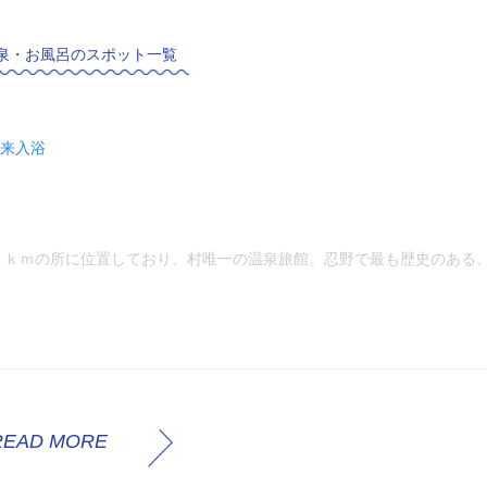
泉・お風呂のスポット一覧
来入浴
１ｋｍの所に位置しており、村唯一の温泉旅館。忍野で最も歴史のある
READ MORE