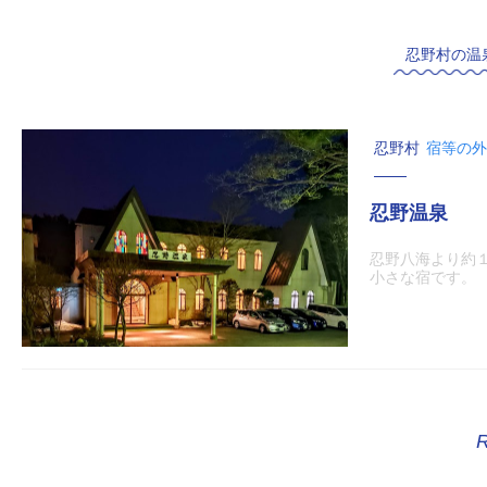
忍野村の温
忍野村
宿等の外
忍野温泉
忍野八海より約
小さな宿です。