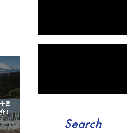
『十国
介！
Search