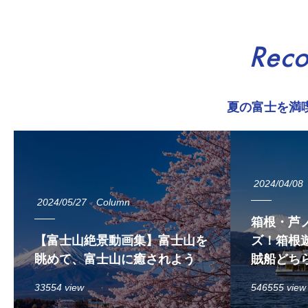
Rec
夏の富士を満
2024/04/08
2024/05/27
Column
箱根・芦
【富士山絶景動画集】富士山を
ズ！箱根遊
眺めて、富士山に癒されよう
賊船どち
33554 view
546555 view