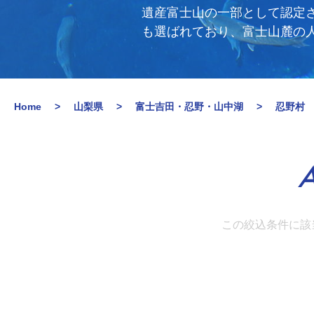
遺産富士山の一部として認定
も選ばれており、富士山麓の
Home
山梨県
富士吉田・忍野・山中湖
忍野村
A
この絞込条件に該