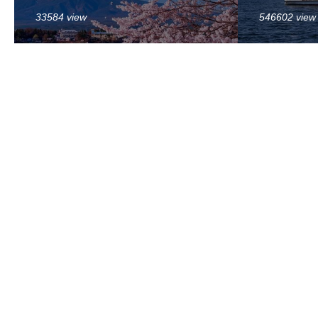
33584 view
546602 view