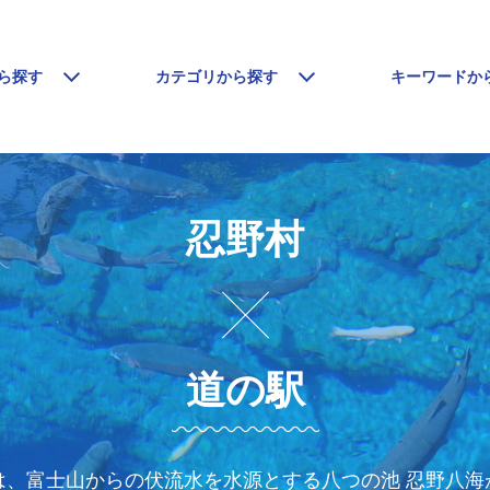
ら探す
カテゴリから探す
キーワードか
忍野村
道の駅
、富士山からの伏流水を水源とする八つの池 忍野八海が