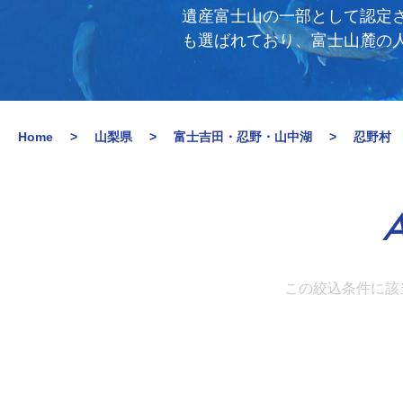
遺産富士山の一部として認定
も選ばれており、富士山麓の
Home
山梨県
富士吉田・忍野・山中湖
忍野村
A
この絞込条件に該