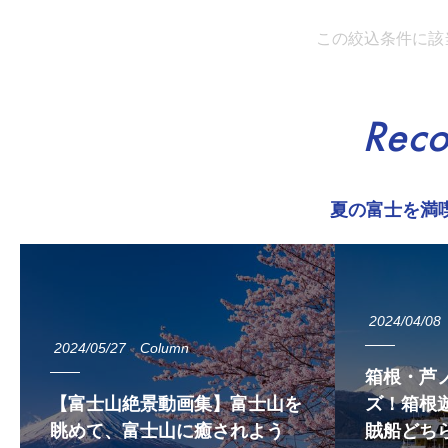
この絞込条件に該
Rec
夏の富士を満
2024/04/08
2024/05/27
Column
箱根・芦
【富士山絶景動画集】富士山を
ズ！箱根遊
眺めて、富士山に癒されよう
賊船どち