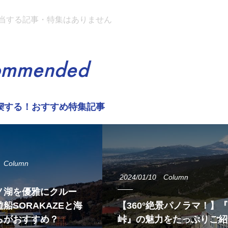
当する記事・特集はありません
ommended
喫する！おすすめ特集記事
Column
2024/01/10
Column
ノ湖を優雅にクルー
船SORAKAZEと海
【360°絶景パノラマ！】
らがおすすめ？
峠』の魅力をたっぷりご紹