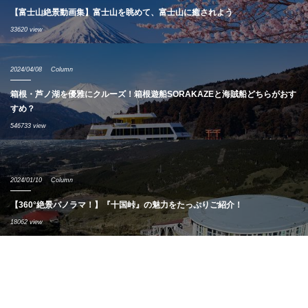
【富士山絶景動画集】富士山を眺めて、富士山に癒されよう
33620 view
2024/04/08
Column
箱根・芦ノ湖を優雅にクルーズ！箱根遊船SORAKAZEと海賊船どちらがおす
すめ？
546733 view
2024/01/10
Column
【360°絶景パノラマ！】『十国峠』の魅力をたっぷりご紹介！
18062 view