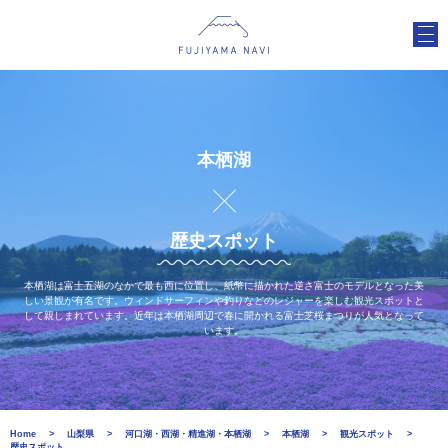
本栖湖
歴史スポット
本栖湖は富士五湖のなかで最も西に位置し、紙幣に描かれた逆さ富士のモデルとなった美
しい景観が有名です。ウィンドサーフィンや釣りなどのレジャーを楽しむ観光スポットと
して親しまれています。近年は本栖湖周辺で春に開かれる富士芝桜まつりが人気となって
います。
Home
山梨県
河口湖・西湖・精進湖・本栖湖
本栖湖
観光スポット
歴史スポット