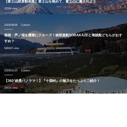
【富士山絶景動画集】富士山を眺めて、富士山に癒されよう
33594 view
2024/04/08
Column
箱根・芦ノ湖を優雅にクルーズ！箱根遊船SORAKAZEと海賊船どちらがおす
すめ？
546622 view
2024/01/10
Column
【360°絶景パノラマ！】『十国峠』の魅力をたっぷりご紹介！
18016 view