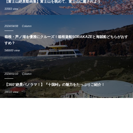
【富士山絶景動画集】富士山を眺めて、富士山に癒されよう
33583 view
2024/04/08
Column
箱根・芦ノ湖を優雅にクルーズ！箱根遊船SORAKAZEと海賊船どちらがおす
すめ？
546600 view
2024/01/10
Column
【360°絶景パノラマ！】『十国峠』の魅力をたっぷりご紹介！
18010 view