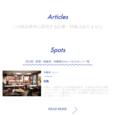
Articles
この絞込条件に該当する記事・特集はありません
Spots
河口湖・西湖・精進湖・本栖湖のカレーのスポット一覧
本栖湖
カレー
松風
松風は、山梨県ジビエ活用協議会委員、山梨県を代表する狩猟
ハンターであり、富士河口湖町ジビエ食肉加工施設の所長であ
るオーナーシェフ兼狩猟ハンター滝口雅博ご夫妻で営まれてい
る「鹿カレー」の店です。
READ MORE