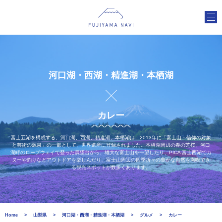
河口湖・西湖・精進湖・本栖湖
カレー
富士五湖を構成する、河口湖、西湖、精進湖、本栖湖は、2013年に「富士山－信仰の対象
と芸術の源泉」の一部として、世界遺産に登録されました。本栖湖周辺の春の芝桜、河口
湖畔のロープウェイで登った展望台から、雄大な富士山を一望したり、PICA 富士西湖でカ
ヌーや釣りなどアウトドアを楽しんだり、富士山周辺の四季折々の豊かな自然を満喫でき
る観光スポットが数多くあります。
Home
山梨県
河口湖・西湖・精進湖・本栖湖
グルメ
カレー