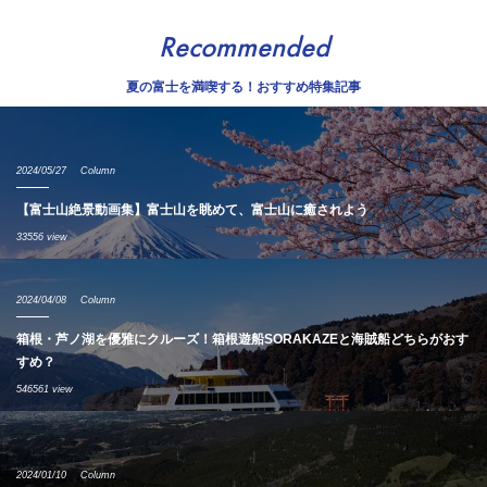
Recommended
夏の富士を満喫する！おすすめ特集記事
2024/05/27
Column
【富士山絶景動画集】富士山を眺めて、富士山に癒されよう
33556 view
2024/04/08
Column
箱根・芦ノ湖を優雅にクルーズ！箱根遊船SORAKAZEと海賊船どちらがおす
すめ？
546561 view
2024/01/10
Column