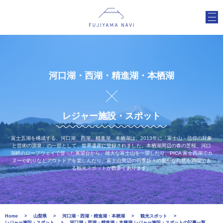
河口湖・西湖・精進湖・本栖湖
レジャー施設・スポット
富士五湖を構成する、河口湖、西湖、精進湖、本栖湖は、2013年に「富士山－信仰の対象
と芸術の源泉」の一部として、世界遺産に登録されました。本栖湖周辺の春の芝桜、河口
湖畔のロープウェイで登った展望台から、雄大な富士山を一望したり、PICA 富士西湖でカ
ヌーや釣りなどアウトドアを楽しんだり、富士山周辺の四季折々の豊かな自然を満喫でき
る観光スポットが数多くあります。
Home
山梨県
河口湖・西湖・精進湖・本栖湖
観光スポット
レジャー施設・スポット
河口湖・西湖・精進湖・本栖湖 レジャー施設・スポットの記事一覧