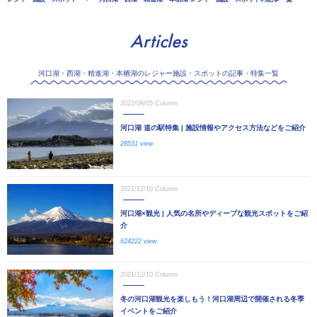
Articles
河口湖・西湖・精進湖・本栖湖のレジャー施設・スポットの記事・特集一覧
2022/09/05
Column
河口湖 道の駅特集 | 施設情報やアクセス方法などをご紹介
28531 view
2021/12/10
Column
河口湖×観光 | 人気の名所やディープな観光スポットをご紹
介
624222 view
2021/12/10
Column
冬の河口湖観光を楽しもう！河口湖周辺で開催される冬季
イベントをご紹介