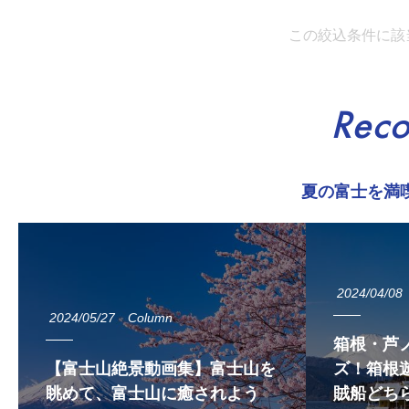
この絞込条件に該
Rec
夏の富士を満
2024/04/08
2024/05/27
Column
箱根・芦
【富士山絶景動画集】富士山を
ズ！箱根遊
眺めて、富士山に癒されよう
賊船どち