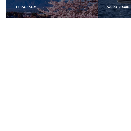
33556 view
546561 view