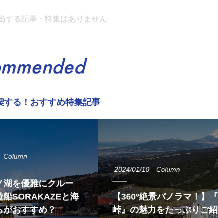
当する記事・特集はありません
ommended
喫する！おすすめ特集記事
Column
2024/01/10
Column
ノ湖を優雅にクルー
船SORAKAZEと海
【360°絶景パノラマ！】
らがおすすめ？
峠』の魅力をたっぷりご紹