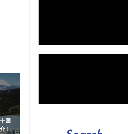
『十国
介！