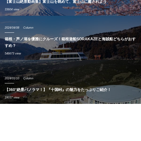
【富士山絶景動画集】富士山を眺めて、富士山に癒されよう
33604 view
2024/04/08
Column
箱根・芦ノ湖を優雅にクルーズ！箱根遊船SORAKAZEと海賊船どちらがおす
すめ？
546673 view
2024/01/10
Column
【360°絶景パノラマ！】『十国峠』の魅力をたっぷりご紹介！
18037 view