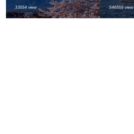
33554 view
546555 view