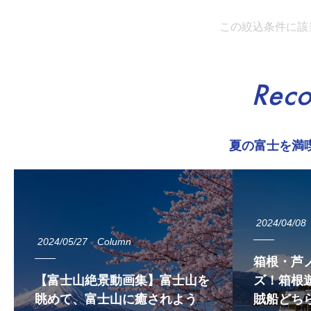
この絞込条件に該
Rec
夏の富士を満
2024/04/08
2024/05/27
Column
箱根・芦
【富士山絶景動画集】富士山を
ズ！箱根遊
眺めて、富士山に癒されよう
賊船どち