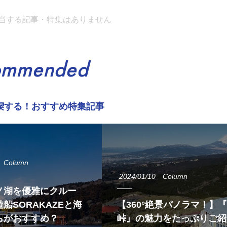
当する記事・特集はありません
ommended
喫する！おすすめ特集記事
Column
2024/01/10
Column
ノ湖を優雅にクルー
船SORAKAZEと海
【360°絶景パノラマ！】
らがおすすめ？
峠』の魅力をたっぷりご紹