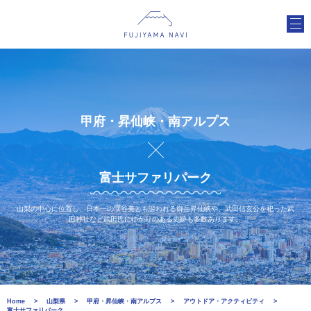
甲府・昇仙峡・南アルプス
富士サファリパーク
山梨の中心に位置し、日本一の渓谷美とも謳われる御岳昇仙峡や、武田信玄公を祀った武
田神社など武田氏にゆかりのある史跡も多数あります。
Home
山梨県
甲府・昇仙峡・南アルプス
アウトドア・アクティビティ
富士サファリパーク