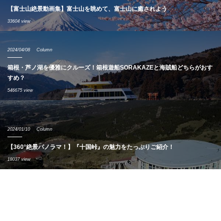
【富士山絶景動画集】富士山を眺めて、富士山に癒されよう
33604 view
2024/04/08
Column
箱根・芦ノ湖を優雅にクルーズ！箱根遊船SORAKAZEと海賊船どちらがおす
すめ？
546675 view
2024/01/10
Column
【360°絶景パノラマ！】『十国峠』の魅力をたっぷりご紹介！
18037 view