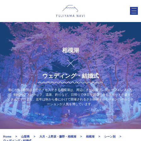
相模湖
ウェディング・結婚式
都心から1時間ほどでアクセスできる相模湖は、周辺にさがみ湖プレジャーフォレストな
ど、BBQやアスレチック、温泉、釣りなど、日帰りで休日を満喫できるスポットが盛りだ
くさんです。また、近年は秋から春にかけて開催されるさがみ湖イルミリオンのイルミネ
ーションが人気を博しています。
Home
山梨県
大月・上野原・藤野・相模湖
相模湖
シーン別
ウェディング・結婚式