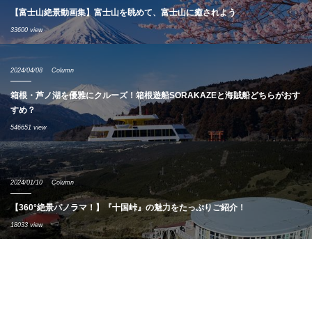
【富士山絶景動画集】富士山を眺めて、富士山に癒されよう
33600 view
2024/04/08
Column
箱根・芦ノ湖を優雅にクルーズ！箱根遊船SORAKAZEと海賊船どちらがおす
すめ？
546651 view
2024/01/10
Column
【360°絶景パノラマ！】『十国峠』の魅力をたっぷりご紹介！
18033 view