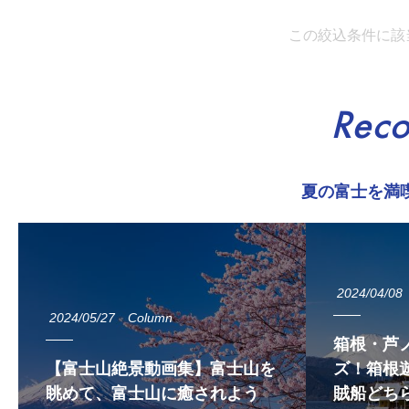
この絞込条件に該
Rec
夏の富士を満
2024/04/08
2024/05/27
Column
箱根・芦
【富士山絶景動画集】富士山を
ズ！箱根遊
眺めて、富士山に癒されよう
賊船どち