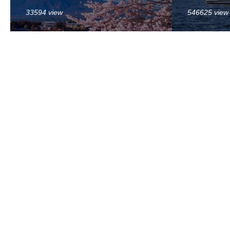
33594 view
546625 view