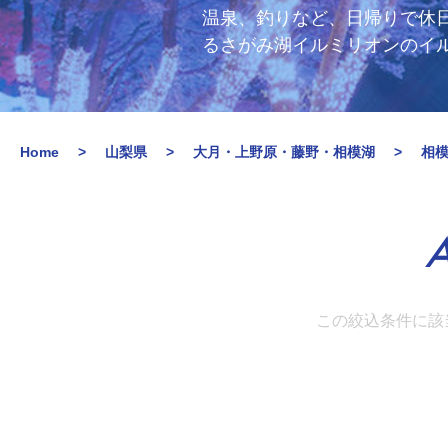
温泉、釣りなど、日帰りで休
るさがみ湖イルミリオンのイ
Home
山梨県
大月・上野原・藤野・相模湖
相
A
この絞込条件に該