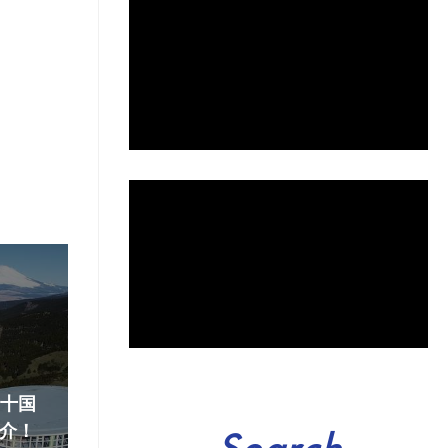
『十国
介！