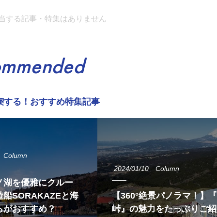
当する記事・特集はありません
ommended
喫する！おすすめ特集記事
Column
2024/01/10
Column
ノ湖を優雅にクルー
船SORAKAZEと海
【360°絶景パノラマ！】
らがおすすめ？
峠』の魅力をたっぷりご紹