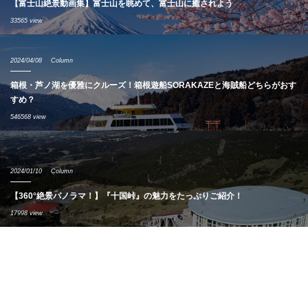
【富士山絶景動画集】富士山を眺めて、富士山に癒されよう
33565 view
2024/04/08
Column
箱根・芦ノ湖を優雅にクルーズ！箱根遊船SORAKAZEと海賊船どちらがおす
すめ？
546568 view
2024/01/10
Column
【360°絶景パノラマ！】『十国峠』の魅力をたっぷりご紹介！
17998 view