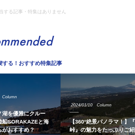
当する記事・特集はありません
ommended
喫する！おすすめ特集記事
Column
2024/01/10
Column
ノ湖を優雅にクルー
船SORAKAZEと海
【360°絶景パノラマ！】
らがおすすめ？
峠』の魅力をたっぷりご紹