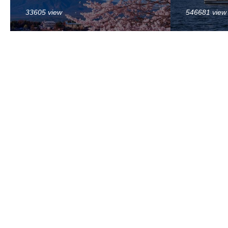
33605 view
546681 view