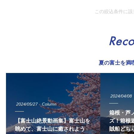
この絞込条件に該
Rec
夏の富士を満
2024/04/08
2024/05/27
Column
箱根・芦
【富士山絶景動画集】富士山を
ズ！箱根遊
眺めて、富士山に癒されよう
賊船どち