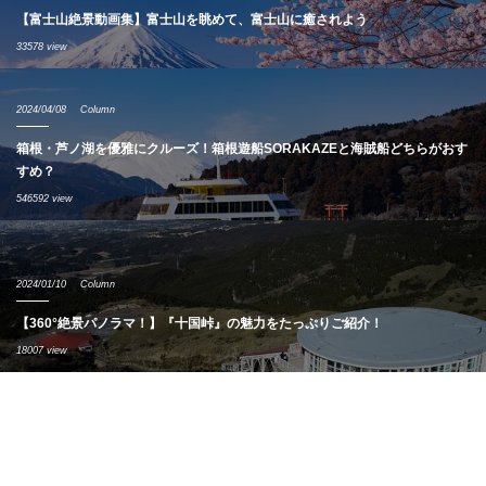
【富士山絶景動画集】富士山を眺めて、富士山に癒されよう
33578 view
2024/04/08
Column
箱根・芦ノ湖を優雅にクルーズ！箱根遊船SORAKAZEと海賊船どちらがおす
すめ？
546592 view
2024/01/10
Column
【360°絶景パノラマ！】『十国峠』の魅力をたっぷりご紹介！
18007 view