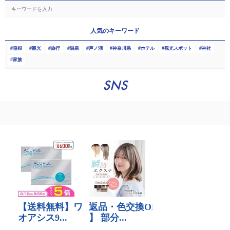
人気のキーワード
箱根
観光
旅行
温泉
芦ノ湖
神奈川県
ホテル
観光スポット
神社
家族
SNS