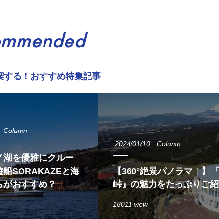
ommended
喫する！おすすめ特集記事
Column
2024/01/10
Column
ノ湖を優雅にクルー
船SORAKAZEと海
【360°絶景パノラマ！】
らがおすすめ？
峠』の魅力をたっぷりご紹
18011 view