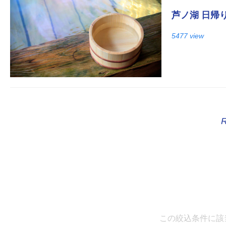
芦ノ湖 日帰
5477 view
この絞込条件に該