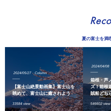
Rec
夏の富士を満
2024/04/08
2024/05/27
Column
箱根・芦
【富士山絶景動画集】富士山を
ズ！箱根遊
眺めて、富士山に癒されよう
賊船どち
33584 view
546602 view