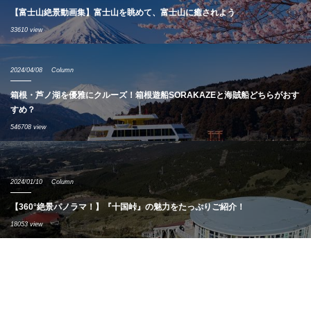
【富士山絶景動画集】富士山を眺めて、富士山に癒されよう
33610 view
2024/04/08
Column
箱根・芦ノ湖を優雅にクルーズ！箱根遊船SORAKAZEと海賊船どちらがおす
すめ？
546708 view
2024/01/10
Column
【360°絶景パノラマ！】『十国峠』の魅力をたっぷりご紹介！
18053 view