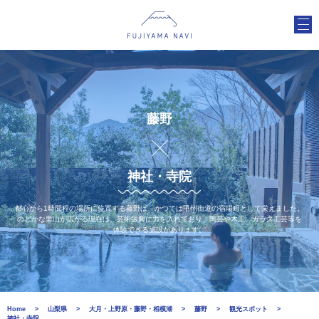
藤野
神社・寺院
都心から1時間程の場所に位置する藤野は、かつては甲州街道の宿場町として栄えました。
のどかな里山が広がる現在は、芸術振興に力を入れており、陶芸や木工、ガラス工芸等を
体験できる施設があります。
Home
山梨県
大月・上野原・藤野・相模湖
藤野
観光スポット
神社・寺院