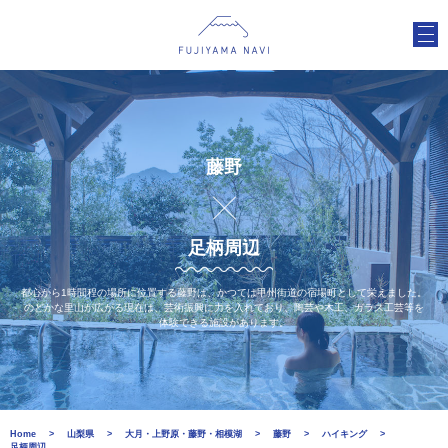
藤野
足柄周辺
都心から1時間程の場所に位置する藤野は、かつては甲州街道の宿場町として栄えました。
のどかな里山が広がる現在は、芸術振興に力を入れており、陶芸や木工、ガラス工芸等を
体験できる施設があります。
Home
山梨県
大月・上野原・藤野・相模湖
藤野
ハイキング
足柄周辺