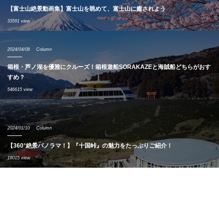
【富士山絶景動画集】富士山を眺めて、富士山に癒されよう
33591 view
2024/04/08
Column
箱根・芦ノ湖を優雅にクルーズ！箱根遊船SORAKAZEと海賊船どちらがおす
すめ？
546615 view
2024/01/10
Column
【360°絶景パノラマ！】『十国峠』の魅力をたっぷりご紹介！
18015 view