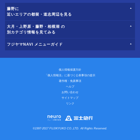
藤野に
近いエリアの都留・道志周辺を見る
大月・上野原・藤野・相模湖 の
別カテゴリ情報を見てみる
フジヤマNAVI メニューガイド
個人情報保護方針
「個人情報法」に基づく公表事項の提示
著作権・免責事項
ヘルプ
お問い合わせ
サイトマップ
リンク
©1997-2017 FUJIKYUKO CO.,LTD. All Rights Reserved.