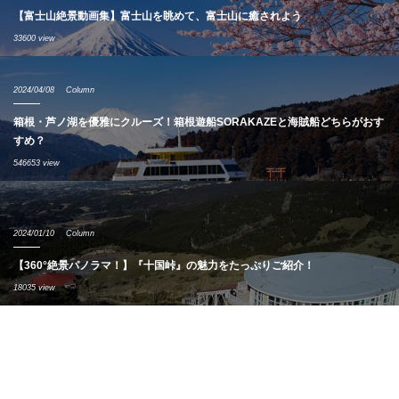
【富士山絶景動画集】富士山を眺めて、富士山に癒されよう
33600 view
2024/04/08
Column
箱根・芦ノ湖を優雅にクルーズ！箱根遊船SORAKAZEと海賊船どちらがおす
すめ？
546653 view
2024/01/10
Column
【360°絶景パノラマ！】『十国峠』の魅力をたっぷりご紹介！
18035 view