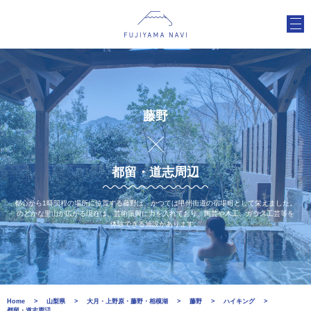
藤野
都留・道志周辺
都心から1時間程の場所に位置する藤野は、かつては甲州街道の宿場町として栄えました。
のどかな里山が広がる現在は、芸術振興に力を入れており、陶芸や木工、ガラス工芸等を
体験できる施設があります。
Home
山梨県
大月・上野原・藤野・相模湖
藤野
ハイキング
都留・道志周辺