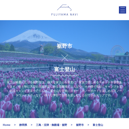
裾野市
富士登山
富士山南麓に広がる裾野市は、雄大な富士山を背景に、家族で楽しめるスポットが多数あ
ります。春と秋に天空の花畑が楽しめる遊園地ぐりんぱや、その隣で気軽にキャンプを楽
しめるキャンピカ富士ぐりんぱ、富士山を背景にスキー・スノーボードを楽しめるスノー
タウンイエティなど、様々な季節で自然を楽しむことができるエリアです。
Home
静岡県
三島・沼津・御殿場・裾野
裾野市
富士登山