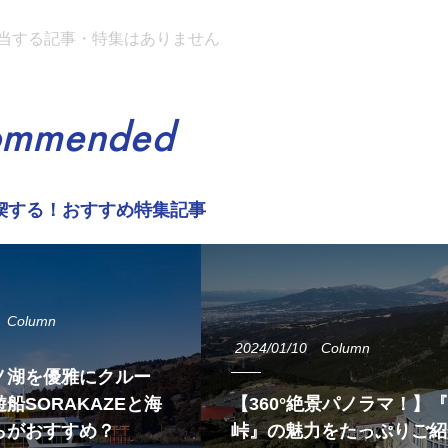
当する記事・特集はありません
ommended
喫する！おすすめ特集記事
Column
2024/01/10
Column
ノ湖を優雅にクルー
船SORAKAZEと海
【360°絶景パノラマ！】
らがおすすめ？
峠』の魅力をたっぷりご紹