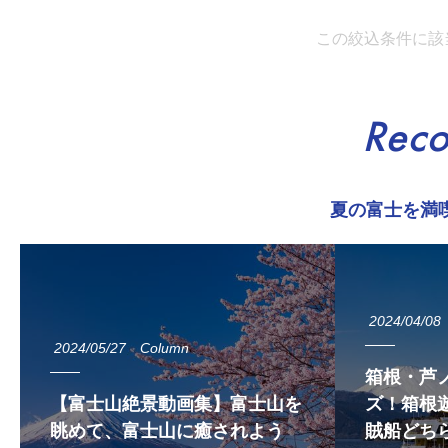
この絞込条件に該
Rec
夏の富士を満
2024/04/08
2024/05/27
Column
箱根・芦
【富士山絶景動画集】富士山を
ズ！箱根遊
眺めて、富士山に癒されよう
賊船どち