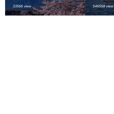
33566 view
546568 view