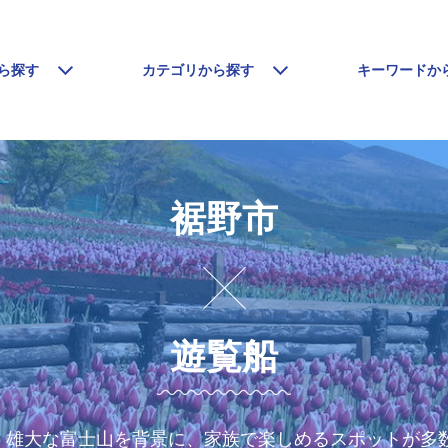
ら探す
カテゴリから探す
キーワードか
裾野市
遊覧船
、雄大な富士山を背景に、家族で楽しめるスポットが多