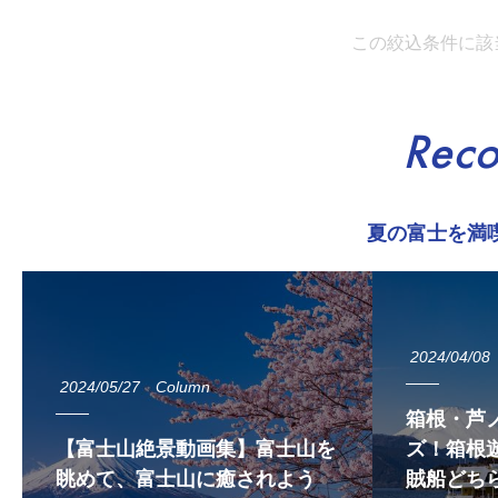
この絞込条件に該
Rec
夏の富士を満
2024/04/08
2024/05/27
Column
箱根・芦
【富士山絶景動画集】富士山を
ズ！箱根遊
眺めて、富士山に癒されよう
賊船どち