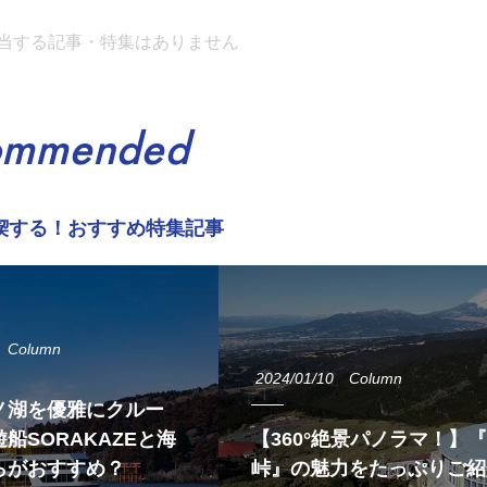
当する記事・特集はありません
ommended
喫する！おすすめ特集記事
Column
2024/01/10
Column
ノ湖を優雅にクルー
船SORAKAZEと海
【360°絶景パノラマ！】
らがおすすめ？
峠』の魅力をたっぷりご紹