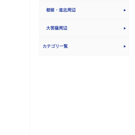
都留・道志周辺
大菩薩周辺
カテゴリ一覧