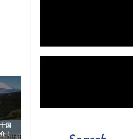
『十国
介！