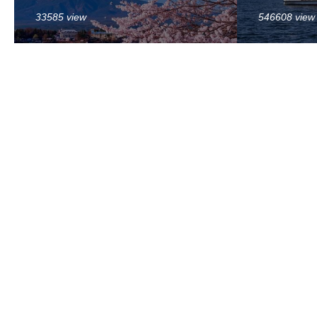
33585 view
546608 view